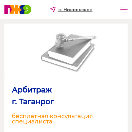
с. Никольское
Частным лицам
Бизнесу
Для ТСЖ и УК
О компании
Арбитраж
г. Таганрог
бесплатная консультация
специалиста